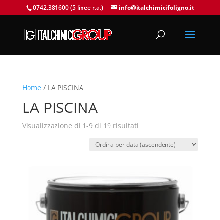
0742.381600 (5 linee r.a.)
info@italchimicifoligno.it
Home
/ LA PISCINA
LA PISCINA
Visualizzazione di 1-9 di 19 risultati