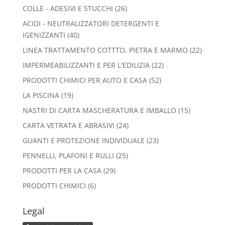
prodotti
26
COLLE - ADESIVI E STUCCHI
26
prodotti
ACIDI - NEUTRALIZZATORI DETERGENTI E
40
IGENIZZANTI
40
prodotti
22
LINEA TRATTAMENTO COTTTO, PIETRA E MARMO
22
prodott
22
IMPERMEABILIZZANTI E PER L'EDILIZIA
22
prodotti
52
PRODOTTI CHIMICI PER AUTO E CASA
52
prodotti
19
LA PISCINA
19
prodotti
15
NASTRI DI CARTA MASCHERATURA E IMBALLO
15
prodotti
24
CARTA VETRATA E ABRASIVI
24
prodotti
23
GUANTI E PROTEZIONE INDIVIDUALE
23
prodotti
25
PENNELLI, PLAFONI E RULLI
25
prodotti
29
PRODOTTI PER LA CASA
29
prodotti
6
PRODOTTI CHIMICI
6
prodotti
Legal