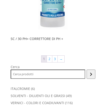
SC / 30 PH+ CORRETTORE DI PH +
1
2
3
→
Cerca
6
ITALCROMIE
6
prodotti
49
SOLVENTI - DILUENTI OLI E GRASSI
49
prodotti
116
VERNICI - COLORI E COADIUVANTI
116