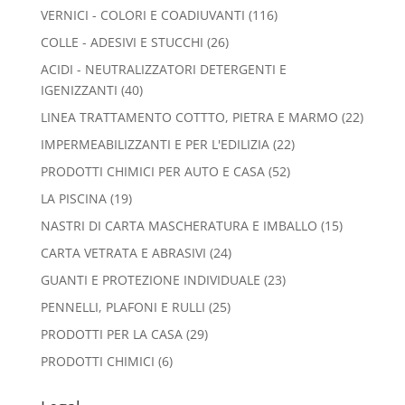
prodotti
116
VERNICI - COLORI E COADIUVANTI
116
prodotti
26
COLLE - ADESIVI E STUCCHI
26
prodotti
ACIDI - NEUTRALIZZATORI DETERGENTI E
40
IGENIZZANTI
40
prodotti
22
LINEA TRATTAMENTO COTTTO, PIETRA E MARMO
22
prodott
22
IMPERMEABILIZZANTI E PER L'EDILIZIA
22
prodotti
52
PRODOTTI CHIMICI PER AUTO E CASA
52
prodotti
19
LA PISCINA
19
prodotti
15
NASTRI DI CARTA MASCHERATURA E IMBALLO
15
prodotti
24
CARTA VETRATA E ABRASIVI
24
prodotti
23
GUANTI E PROTEZIONE INDIVIDUALE
23
prodotti
25
PENNELLI, PLAFONI E RULLI
25
prodotti
29
PRODOTTI PER LA CASA
29
prodotti
6
PRODOTTI CHIMICI
6
prodotti