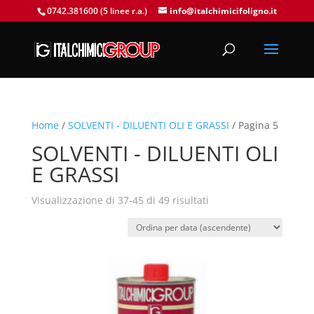
0742.381600 (5 linee r.a.)
info@italchimicifoligno.it
Home
/
SOLVENTI - DILUENTI OLI E GRASSI
/ Pagina 5
SOLVENTI - DILUENTI OLI
E GRASSI
Visualizzazione di 37-45 di 49 risultati