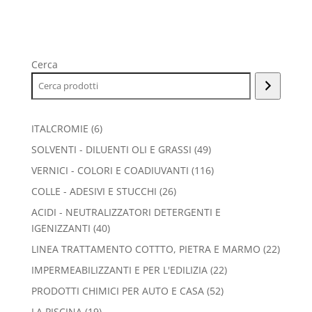
Cerca
6
ITALCROMIE
6
prodotti
49
SOLVENTI - DILUENTI OLI E GRASSI
49
prodotti
116
VERNICI - COLORI E COADIUVANTI
116
prodotti
26
COLLE - ADESIVI E STUCCHI
26
prodotti
ACIDI - NEUTRALIZZATORI DETERGENTI E
40
IGENIZZANTI
40
prodotti
22
LINEA TRATTAMENTO COTTTO, PIETRA E MARMO
22
prodott
22
IMPERMEABILIZZANTI E PER L'EDILIZIA
22
prodotti
52
PRODOTTI CHIMICI PER AUTO E CASA
52
prodotti
19
LA PISCINA
19