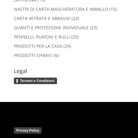
prodotti
15
NASTRI DI CARTA MASCHERATURA E IMBALLO
15
prodotti
24
CARTA VETRATA E ABRASIVI
24
prodotti
23
GUANTI E PROTEZIONE INDIVIDUALE
23
prodotti
25
PENNELLI, PLAFONI E RULLI
25
prodotti
29
PRODOTTI PER LA CASA
29
prodotti
6
PRODOTTI CHIMICI
6
prodotti
Legal
Termini e Condizioni
Privacy Policy