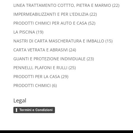
prodotti
22
LINEA TRATTAMENTO COTTTO, PIETRA E MARMO
22
prodott
22
IMPERMEABILIZZANTI E PER L'EDILIZIA
22
prodotti
52
PRODOTTI CHIMICI PER AUTO E CASA
52
prodotti
19
LA PISCINA
19
prodotti
15
NASTRI DI CARTA MASCHERATURA E IMBALLO
15
prodotti
24
CARTA VETRATA E ABRASIVI
24
prodotti
23
GUANTI E PROTEZIONE INDIVIDUALE
23
prodotti
25
PENNELLI, PLAFONI E RULLI
25
prodotti
29
PRODOTTI PER LA CASA
29
prodotti
6
PRODOTTI CHIMICI
6
prodotti
Legal
Termini e Condizioni