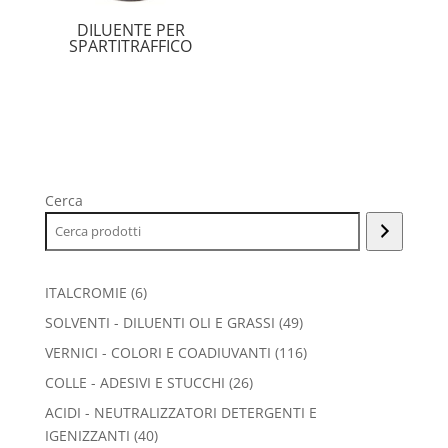
DILUENTE PER
SPARTITRAFFICO
Cerca
6
ITALCROMIE
6
prodotti
49
SOLVENTI - DILUENTI OLI E GRASSI
49
prodotti
116
VERNICI - COLORI E COADIUVANTI
116
prodotti
26
COLLE - ADESIVI E STUCCHI
26
prodotti
ACIDI - NEUTRALIZZATORI DETERGENTI E
40
IGENIZZANTI
40