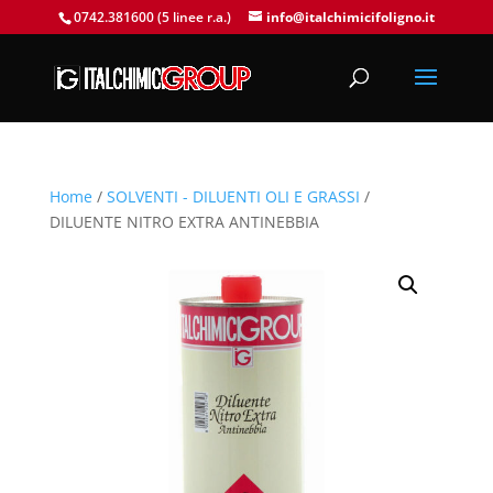
0742.381600 (5 linee r.a.)
info@italchimicifoligno.it
Home
/
SOLVENTI - DILUENTI OLI E GRASSI
/
DILUENTE NITRO EXTRA ANTINEBBIA