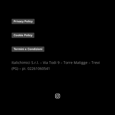
Privacy Policy
Cookie Policy
Termini e Condizioni
Italichimici S.r.l. – Via Todi 9 – Torre Matigge – Trevi
(PG) – pi. 02261060541
