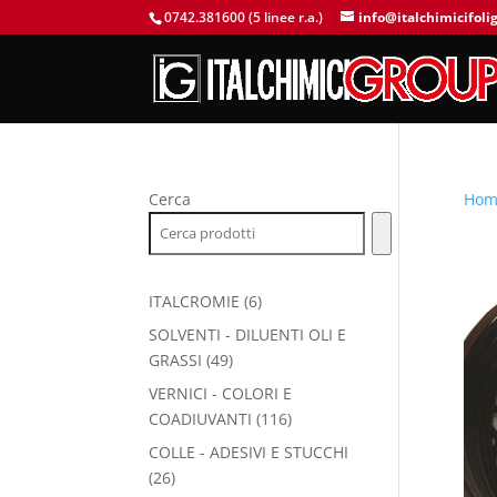
0742.381600 (5 linee r.a.)
info@italchimicifolig
Cerca
Hom
6
ITALCROMIE
6
prodotti
SOLVENTI - DILUENTI OLI E
49
GRASSI
49
prodotti
VERNICI - COLORI E
116
COADIUVANTI
116
prodotti
COLLE - ADESIVI E STUCCHI
26
26