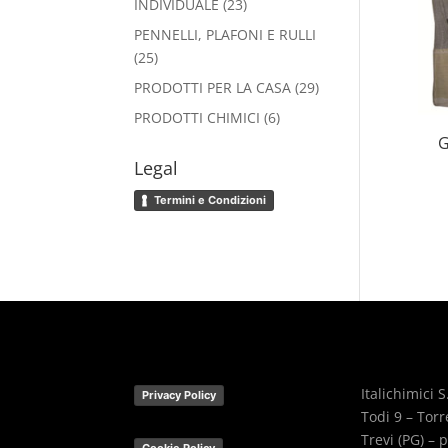
23
INDIVIDUALE
23
prodotti
PENNELLI, PLAFONI E RULLI
25
25
prodotti
29
PRODOTTI PER LA CASA
29
prodotti
6
PRODOTTI CHIMICI
6
prodotti
G
Legal
Termini e Condizioni
Italichimici S.
Privacy Policy
Todi 9 – Tor
Trevi (PG) – p
Cookie Policy