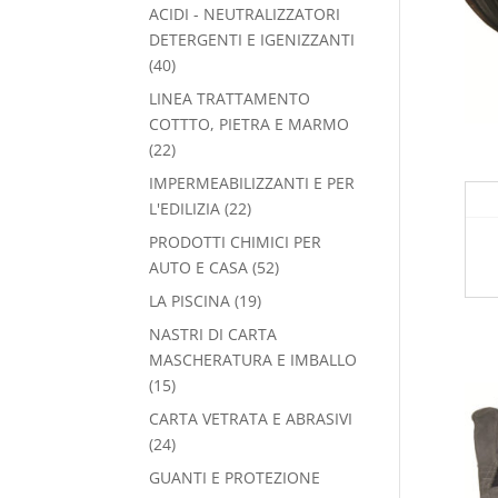
prodotti
ACIDI - NEUTRALIZZATORI
DETERGENTI E IGENIZZANTI
40
40
prodotti
LINEA TRATTAMENTO
COTTTO, PIETRA E MARMO
22
22
prodotti
IMPERMEABILIZZANTI E PER
22
L'EDILIZIA
22
prodotti
PRODOTTI CHIMICI PER
52
AUTO E CASA
52
prodotti
19
LA PISCINA
19
prodotti
NASTRI DI CARTA
MASCHERATURA E IMBALLO
15
15
prodotti
CARTA VETRATA E ABRASIVI
24
24
prodotti
GUANTI E PROTEZIONE