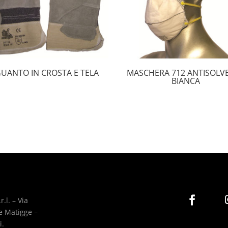
UANTO IN CROSTA E TELA
MASCHERA 712 ANTISOLV
BIANCA

r.l. – Via
re Matigge –
i.