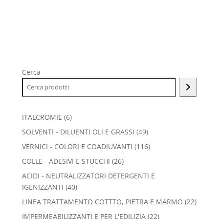
Cerca
6
ITALCROMIE
6
prodotti
49
SOLVENTI - DILUENTI OLI E GRASSI
49
prodotti
116
VERNICI - COLORI E COADIUVANTI
116
prodotti
26
COLLE - ADESIVI E STUCCHI
26
prodotti
ACIDI - NEUTRALIZZATORI DETERGENTI E
40
IGENIZZANTI
40
prodotti
22
LINEA TRATTAMENTO COTTTO, PIETRA E MARMO
22
prodott
22
IMPERMEABILIZZANTI E PER L'EDILIZIA
22