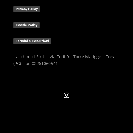
Privacy Policy
Cookie Policy
Termini e Condizioni
Italichimici S.r.l. – Via Todi 9 – Torre Matigge – Trevi
(PG) – pi. 02261060541
