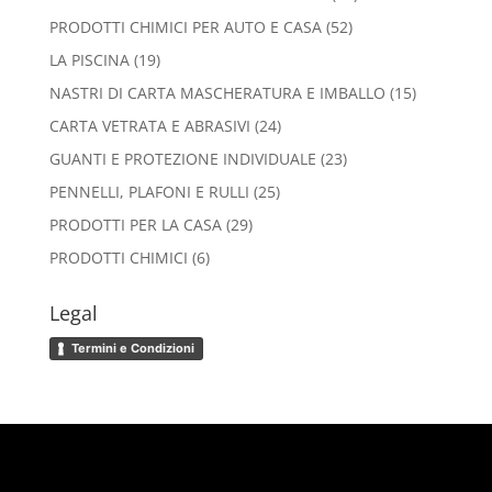
prodotti
52
PRODOTTI CHIMICI PER AUTO E CASA
52
prodotti
19
LA PISCINA
19
prodotti
15
NASTRI DI CARTA MASCHERATURA E IMBALLO
15
prodotti
24
CARTA VETRATA E ABRASIVI
24
prodotti
23
GUANTI E PROTEZIONE INDIVIDUALE
23
prodotti
25
PENNELLI, PLAFONI E RULLI
25
prodotti
29
PRODOTTI PER LA CASA
29
prodotti
6
PRODOTTI CHIMICI
6
prodotti
Legal
Termini e Condizioni