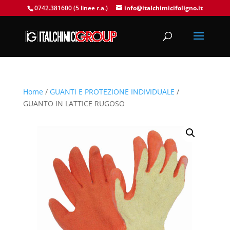
0742.381600 (5 linee r.a.)
info@italchimicifoligno.it
Home
/
GUANTI E PROTEZIONE INDIVIDUALE
/
GUANTO IN LATTICE RUGOSO