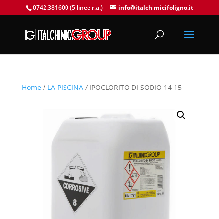
0742.381600 (5 linee r.a.)
info@italchimicifoligno.it
Home
/
LA PISCINA
/ IPOCLORITO DI SODIO 14-15