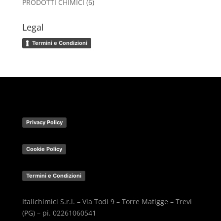
6
PRODOTTI CHIMICI
6
prodotti
Legal
Termini e Condizioni
Privacy Policy
Cookie Policy
Termini e Condizioni
Italichimici S.r.l. – Via Todi 9 – Torre Matigge – Trevi
(PG) – pi. 02261060541