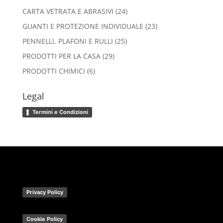
prodotti
24
CARTA VETRATA E ABRASIVI
24
prodotti
23
GUANTI E PROTEZIONE INDIVIDUALE
23
prodotti
25
PENNELLI, PLAFONI E RULLI
25
prodotti
29
PRODOTTI PER LA CASA
29
prodotti
6
PRODOTTI CHIMICI
6
prodotti
Legal
Termini e Condizioni
Privacy Policy
Cookie Policy