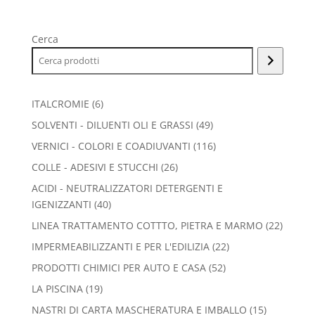
Cerca
6
ITALCROMIE
6
prodotti
49
SOLVENTI - DILUENTI OLI E GRASSI
49
prodotti
116
VERNICI - COLORI E COADIUVANTI
116
prodotti
26
COLLE - ADESIVI E STUCCHI
26
prodotti
ACIDI - NEUTRALIZZATORI DETERGENTI E
40
IGENIZZANTI
40
prodotti
22
LINEA TRATTAMENTO COTTTO, PIETRA E MARMO
22
prodott
22
IMPERMEABILIZZANTI E PER L'EDILIZIA
22
prodotti
52
PRODOTTI CHIMICI PER AUTO E CASA
52
prodotti
19
LA PISCINA
19
prodotti
15
NASTRI DI CARTA MASCHERATURA E IMBALLO
15