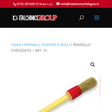
0742.381600 (5 linee r.a.)
info@italchimicifoligno.it
Home
/
PENNELLI, PLAFONI E RULLI
/ PENNELLO
STROZZATO – ART. 51