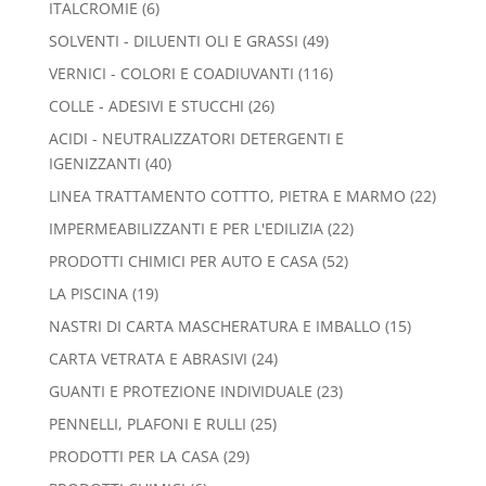
6
ITALCROMIE
6
prodotti
49
SOLVENTI - DILUENTI OLI E GRASSI
49
prodotti
116
VERNICI - COLORI E COADIUVANTI
116
prodotti
26
COLLE - ADESIVI E STUCCHI
26
prodotti
ACIDI - NEUTRALIZZATORI DETERGENTI E
40
IGENIZZANTI
40
prodotti
22
LINEA TRATTAMENTO COTTTO, PIETRA E MARMO
22
prodott
22
IMPERMEABILIZZANTI E PER L'EDILIZIA
22
prodotti
52
PRODOTTI CHIMICI PER AUTO E CASA
52
prodotti
19
LA PISCINA
19
prodotti
15
NASTRI DI CARTA MASCHERATURA E IMBALLO
15
prodotti
24
CARTA VETRATA E ABRASIVI
24
prodotti
23
GUANTI E PROTEZIONE INDIVIDUALE
23
prodotti
25
PENNELLI, PLAFONI E RULLI
25
prodotti
29
PRODOTTI PER LA CASA
29
prodotti