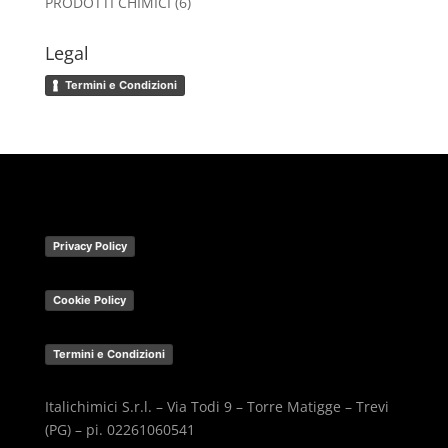
6
PRODOTTI CHIMICI
6
prodotti
Legal
Termini e Condizioni
Privacy Policy
Cookie Policy
Termini e Condizioni
Italichimici S.r.l. – Via Todi 9 – Torre Matigge – Trevi
(PG) – pi. 02261060541