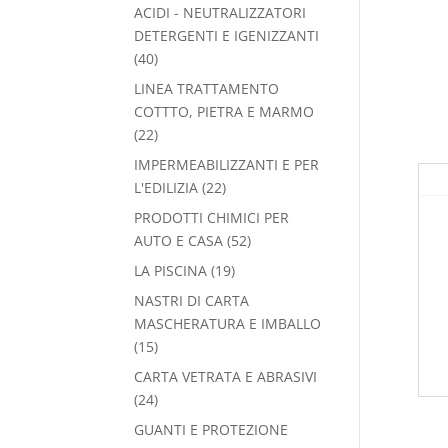
prodotti
ACIDI - NEUTRALIZZATORI
DETERGENTI E IGENIZZANTI
40
40
prodotti
LINEA TRATTAMENTO
COTTTO, PIETRA E MARMO
22
22
prodotti
IMPERMEABILIZZANTI E PER
22
L'EDILIZIA
22
prodotti
PRODOTTI CHIMICI PER
52
AUTO E CASA
52
prodotti
19
LA PISCINA
19
prodotti
NASTRI DI CARTA
MASCHERATURA E IMBALLO
15
15
prodotti
CARTA VETRATA E ABRASIVI
24
24
prodotti
GUANTI E PROTEZIONE