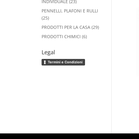
23
INDIVIDUALE
23
prodotti
PENNELLI, PLAFONI E RULLI
25
25
prodotti
29
PRODOTTI PER LA CASA
29
prodotti
6
PRODOTTI CHIMICI
6
prodotti
Legal
Termini e Condizioni