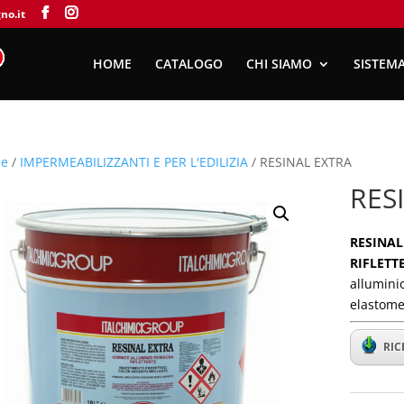
no.it
HOME
CATALOGO
CHI SIAMO
SISTEMA
e
/
IMPERMEABILIZZANTI E PER L'EDILIZIA
/ RESINAL EXTRA
RES
RESINAL
RIFLETT
alluminio
elastome
RIC