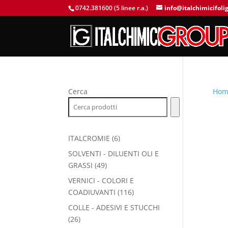
0742.381600 (5 linee r.a.)
info@italchimicifolig
Cerca
Hom
6
ITALCROMIE
6
prodotti
SOLVENTI - DILUENTI OLI E
49
GRASSI
49
prodotti
VERNICI - COLORI E
116
COADIUVANTI
116
prodotti
COLLE - ADESIVI E STUCCHI
26
26