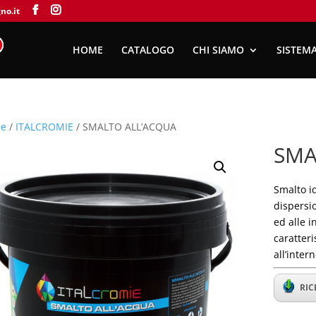
no.it
HOME
CATALOGO
CHI SIAMO
SISTEMA
e
/
ITALCROMIE
/ SMALTO ALL’ACQUA
SMA
Smalto id
dispersio
ed alle 
caratteri
all’inter
RIC