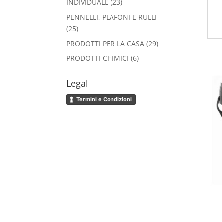
23
INDIVIDUALE
23
prodotti
PENNELLI, PLAFONI E RULLI
25
25
prodotti
29
PRODOTTI PER LA CASA
29
prodotti
6
PRODOTTI CHIMICI
6
prodotti
Legal
Termini e Condizioni