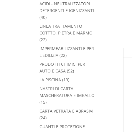
prodotti
ACIDI - NEUTRALIZZATORI
DETERGENTI E IGENIZZANTI
40
40
prodotti
LINEA TRATTAMENTO
COTTTO, PIETRA E MARMO
22
22
prodotti
IMPERMEABILIZZANTI E PER
22
L'EDILIZIA
22
prodotti
PRODOTTI CHIMICI PER
52
AUTO E CASA
52
prodotti
19
LA PISCINA
19
prodotti
NASTRI DI CARTA
MASCHERATURA E IMBALLO
15
15
prodotti
CARTA VETRATA E ABRASIVI
24
24
prodotti
GUANTI E PROTEZIONE