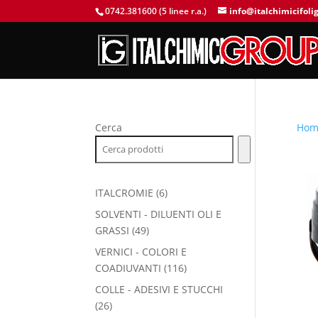
0742.381600 (5 linee r.a.)
info@italchimicifolig
Cerca
Hom
6
ITALCROMIE
6
prodotti
SOLVENTI - DILUENTI OLI E
49
GRASSI
49
prodotti
VERNICI - COLORI E
116
COADIUVANTI
116
prodotti
COLLE - ADESIVI E STUCCHI
26
26