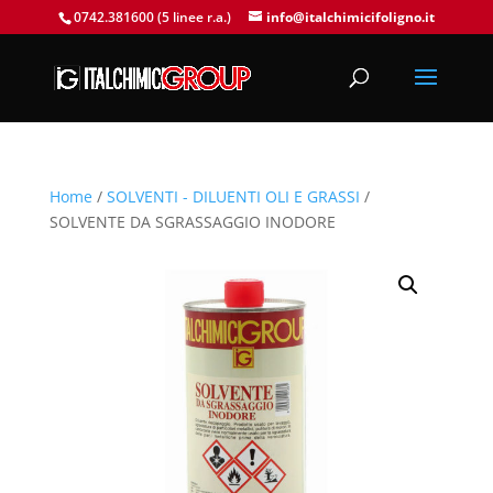
0742.381600 (5 linee r.a.)
info@italchimicifoligno.it
Home
/
SOLVENTI - DILUENTI OLI E GRASSI
/
SOLVENTE DA SGRASSAGGIO INODORE