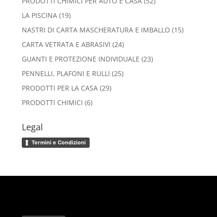
52
PRODOTTI CHIMICI PER AUTO E CASA
52
prodotti
19
LA PISCINA
19
prodotti
15
NASTRI DI CARTA MASCHERATURA E IMBALLO
15
prodotti
24
CARTA VETRATA E ABRASIVI
24
prodotti
23
GUANTI E PROTEZIONE INDIVIDUALE
23
prodotti
25
PENNELLI, PLAFONI E RULLI
25
prodotti
29
PRODOTTI PER LA CASA
29
prodotti
6
PRODOTTI CHIMICI
6
prodotti
Legal
Termini e Condizioni