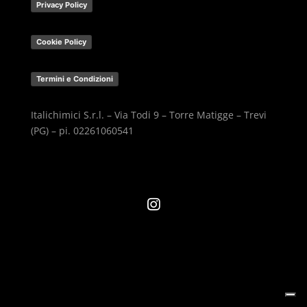
Privacy Policy
Cookie Policy
Termini e Condizioni
Italichimici S.r.l. – Via Todi 9 – Torre Matigge – Trevi
(PG) – pi. 02261060541
