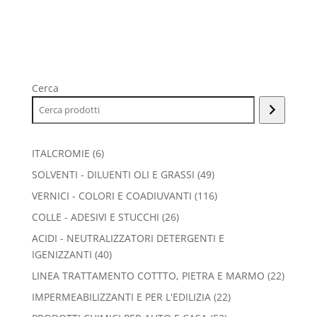
Cerca
6
ITALCROMIE
6
prodotti
49
SOLVENTI - DILUENTI OLI E GRASSI
49
prodotti
116
VERNICI - COLORI E COADIUVANTI
116
prodotti
26
COLLE - ADESIVI E STUCCHI
26
prodotti
ACIDI - NEUTRALIZZATORI DETERGENTI E
40
IGENIZZANTI
40
prodotti
22
LINEA TRATTAMENTO COTTTO, PIETRA E MARMO
22
prodott
22
IMPERMEABILIZZANTI E PER L'EDILIZIA
22
prodotti